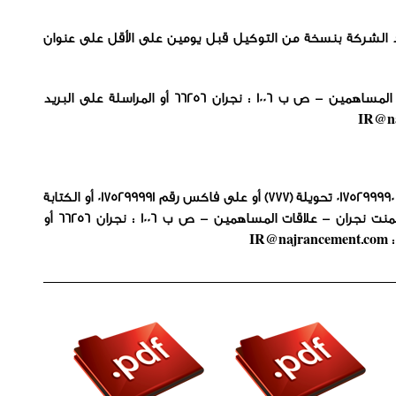
د الشركة بنسخة من التوكيل قبل يومين على الأقل على عنوان
شركة أسمنت نجران – علاقات المساهمين – ص ب 1006 : نجران 66256 أو المراسلة على البريد
IR@na
يمكنكم الاتصال على الهاتف : 0175299990 تحويلة (777) أو على فاكس رقم 0175299991 أو الكتابة
على العنوان التالي: شركة أسمنت نجران – علاقات المساهمين – ص ب 1006 : نجران 66256 أو
IR