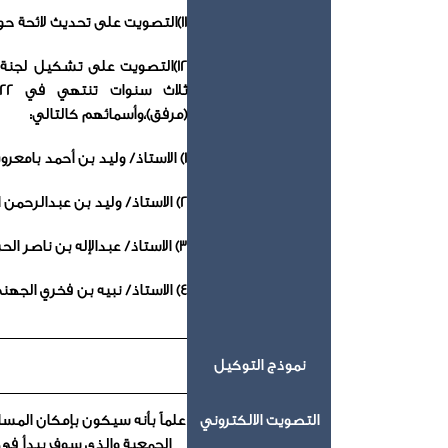
11)التصويت على تحديث لائحة حوكمة الشركة (مرفق).
(مرفق)،وأسمائهم كالتالي:
1) الاستاذ/ وليد بن أحمد بامعروف رئيساً
2) الاستاذ/ وليد بن عبدالرحمن الموسى عضواً
3) الاستاذ/ عبدالإله بن ناصر الحروره عضواً (من خارج المجلس)
4) الاستاذ/ نبيه بن فخري الجهني عضواً (من خارج المجلس)
نموذج التوكيل
التصويت الالكتروني
علماً بأنه سيكون بإمكان الم