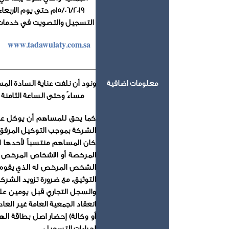
15/06/2019م حتى يوم الاربعاء 16/10/1440هـ الموافق 19/08/2019م الساعة الرابعة عصراً.
التسجيل والتصويت في خدمات تدا
www.tadawulaty.com.sa
معلومات اضافية
ونود أن نلفت عناية السادة الم
مساءً وحتى الساعة الثامنة والنصف مساءً من 
كما يحق للمساهم أن يوكل عنه
الشركة بموجب التوكيل المرفق 
كان المساهم منتسباً لأحدها ا
المرخصة أو الاشخاص المرخص 
الشخص المرخص له الذي يقوم 
التوثيق، مع ضرورة تزويد الشر
والسجل التجاري قبل يومين على
انعقاد الجمعية العامة غير الع
أو وكالة) إحضار اصل بطاقة ال
إجراءات التسجيل.