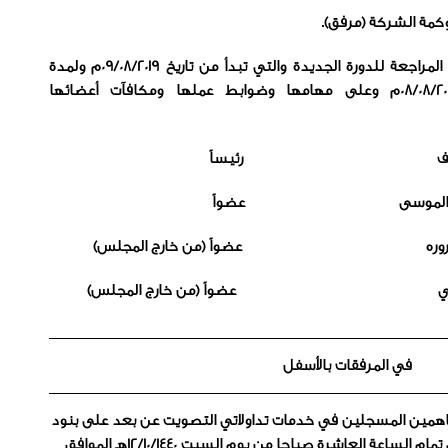
12)التصويت على تشكيل لجنة المراجعة للدورة الجديدة والتي تبدأ من تاريخ 09/08/2019م ولمدة
ثلاث سنوات تنتهي في 08/08/2022م وعلى مهامها وضوابط عملها ومكافآت أعضائها
في المرفقات بالأسفل
ساهمين المسجلين في خدمات تداولاتي التصويت عن بعد على بنود
الجمعية والذي سوف يبدأ في تمام الساعة العاشرة صباحا من يوم السبت 12/10/1440هـ الموافق