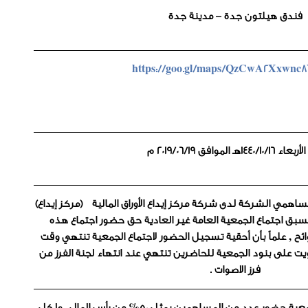
فندق هيلتون جدة – مدينة جدة
https://goo.gl/maps/QzCwA2Xxwnc
1440/10/هـ الموافق 2019/06/19 م
ي الشركة لدى شركة مركز إيداع الأوراق المالية (مركز إيداع)
تسبق اجتماع الجمعية العامة غير العادية حق حضور اجتماع هذه
ئح , علماً بأن أحقية تسجيل الحضور لاجتماع الجمعية تنتهي وقت
ويت على بنود الجمعية للحاضرين تنتهي عند انتهاء لجنة الفرز من
فرز الاصوات .
يشترط لصحة انعقاد هذه الجمعية حضور عدد من المساهمين يمثل 50% من رأس المال ، ولكل