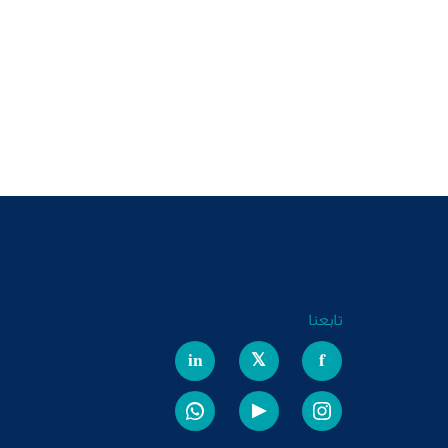
تابعنا
in
𝕏
f
▶