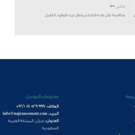
التالي
منافسة نقل مادة الكلكنر ونقل زيت الوقود الثقيل
ريعة
معلومات التواصل
الهاتف:
+966 017 529 9990
البريد:
info@najrancement.com
العنوان:
نجران، المملكة العربية
السعودية